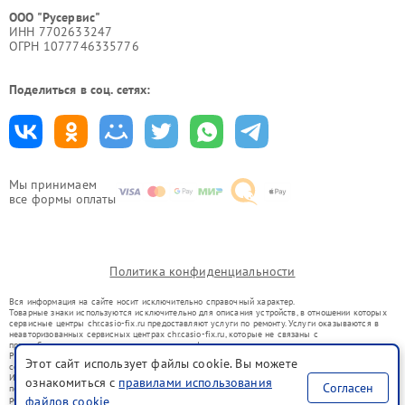
ООО "Русервис"
ИНН 7702633247
ОГРН 1077746335776
Поделиться в соц. сетях:
Мы принимаем
все формы оплаты
Политика конфиденциальности
Вся информация на сайте носит исключительно справочный характер.
Товарные знаки используются исключительно для описания устройств, в отношении которых
сервисные центры chr.casio-fix.ru предоставляют услуги по ремонту. Услуги оказываются в
неавторизованных сервисных центрах chr.casio-fix.ru, которые не связаны с
правообладателями товарных знаков или их официальными представителями.
Ремонт осуществляется для устройств, уже введенных в гражданский оборот в соответствии
Этот сайт использует файлы cookie. Вы можете
со статьей 1487 ГК РФ.
Использование товарных знаков не преследует цели индивидуализации услуг или введения
ознакомиться с
правилами использования
Согласен
потребителей в заблуждение, а служит для информирования о предоставляемых услугах по
ремонту техники указанных брендов.
файлов cookie