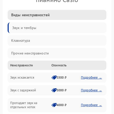
Виды неисправностей
Звук и тембры
Клавиатура
Прочие неисправности
Неисправности
Стоимость
Включение и работа
Звук искажается
3500 ₽
Подробнее →
Управление и электроника
Звук с задержкой
3000 ₽
Подробнее →
Подключения и интерфейсы
Пропадает звук на
Педали и стойка
4000 ₽
Подробнее →
отдельных нотах