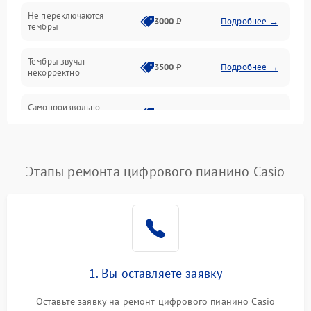
Электроника
Не переключаются
3000 ₽
Подробнее →
тембры
Механические повреждения
Тембры звучат
3500 ₽
Подробнее →
некорректно
Аудио
Самопроизвольно
Оптика
2800 ₽
Подробнее →
меняется громкость
Этапы ремонта цифрового пианино Casio
1. Вы оставляете заявку
Оставьте заявку на ремонт цифрового пианино Casio