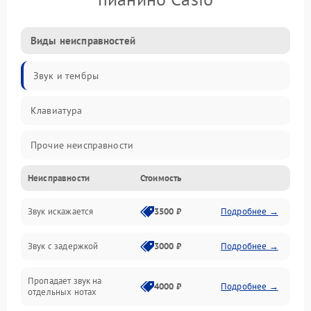
Виды неисправностей
Звук и тембры
Клавиатура
Прочие неисправности
Неисправности
Стоимость
Включение и работа
Звук искажается
3500 ₽
Подробнее →
Управление и электроника
Звук с задержкой
3000 ₽
Подробнее →
Подключения и интерфейсы
Пропадает звук на
Педали и стойка
4000 ₽
Подробнее →
отдельных нотах