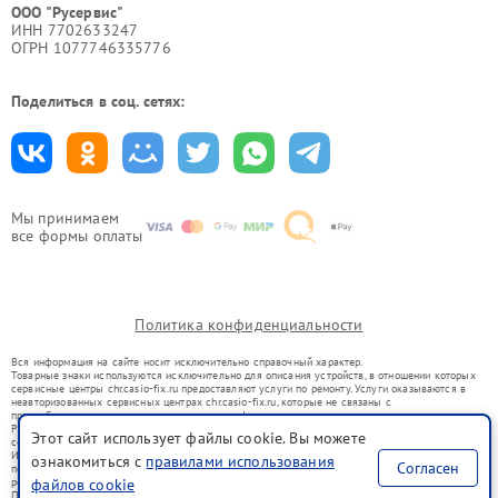
ООО "Русервис"
ИНН 7702633247
ОГРН 1077746335776
Поделиться в соц. сетях:
Мы принимаем
все формы оплаты
Политика конфиденциальности
Вся информация на сайте носит исключительно справочный характер.
Товарные знаки используются исключительно для описания устройств, в отношении которых
сервисные центры chr.casio-fix.ru предоставляют услуги по ремонту. Услуги оказываются в
неавторизованных сервисных центрах chr.casio-fix.ru, которые не связаны с
правообладателями товарных знаков или их официальными представителями.
Ремонт осуществляется для устройств, уже введенных в гражданский оборот в соответствии
Этот сайт использует файлы cookie. Вы можете
со статьей 1487 ГК РФ.
Использование товарных знаков не преследует цели индивидуализации услуг или введения
ознакомиться с
правилами использования
Согласен
потребителей в заблуждение, а служит для информирования о предоставляемых услугах по
ремонту техники указанных брендов.
файлов cookie
Представленная на сайте информация не является публичной офертой, определяемой