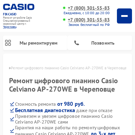
+7 (800) 301-55-83
Ежедневно, с 10:00 до 20:00
FIX-CASIO
Ремонт устройств Casio
+7 (800) 301-55-83
Специализированный
cервисный центр г.
Звонок бесплатный по РФ
Череповец
Мы ремонтируем
Позвонить
повце
Ремонт цифрового пианино Casio Celviano AP-270WE в Череповце
Ремонт цифрового пианино Casio
Celviano AP-270WE в Череповце
от 980 руб.
Стоимость ремонта
Бесплатная диагностика
даже при отказе
Привезем и увезем цифровое пианино Casio
Celviano AP-270WE сами
Гарантия на наши работы по ремонту цифровых
до 3-х лет
пианино Casio Celviano AP-270WE