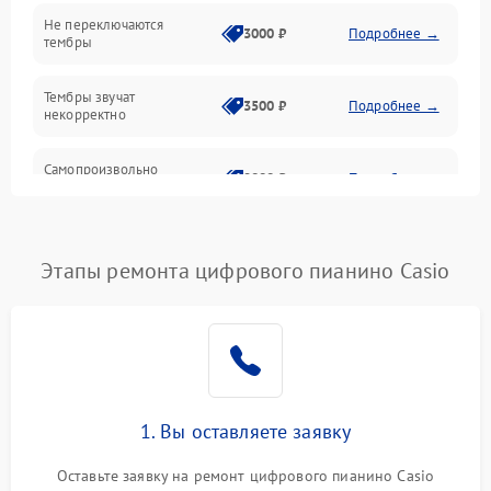
Электроника
Не переключаются
3000 ₽
Подробнее →
тембры
Механические повреждения
Тембры звучат
3500 ₽
Подробнее →
некорректно
Аудио
Самопроизвольно
Оптика
2800 ₽
Подробнее →
меняется громкость
Этапы ремонта цифрового пианино Casio
1. Вы оставляете заявку
Оставьте заявку на ремонт цифрового пианино Casio