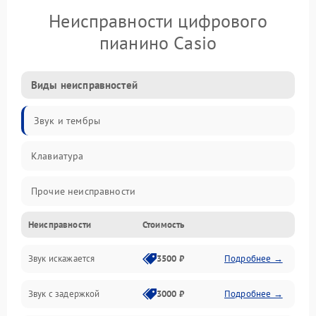
Неисправности цифрового
пианино Casio
Виды неисправностей
Звук и тембры
Клавиатура
Прочие неисправности
Неисправности
Стоимость
Включение и работа
Звук искажается
3500 ₽
Подробнее →
Управление и электроника
Звук с задержкой
3000 ₽
Подробнее →
Подключения и интерфейсы