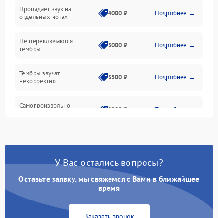
Пропадает звук на
Педали и стойка
4000 ₽
Подробнее →
отдельных нотах
Электроника
Не переключаются
3000 ₽
Подробнее →
тембры
Механические повреждения
Тембры звучат
3500 ₽
Подробнее →
некорректно
Аудио
Самопроизвольно
Оптика
2800 ₽
Подробнее →
меняется громкость
У Вас остались вопросы?
Оставьте заявку, мы свяжемся с Вами в ближайшее
время
Заказать звонок