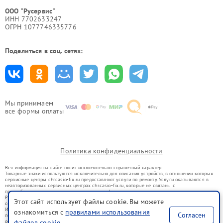
ООО "Русервис"
ИНН 7702633247
ОГРН 1077746335776
Поделиться в соц. сетях:
Мы принимаем
все формы оплаты
Политика конфиденциальности
Вся информация на сайте носит исключительно справочный характер.
Товарные знаки используются исключительно для описания устройств, в отношении которых
сервисные центры chr.casio-fix.ru предоставляют услуги по ремонту. Услуги оказываются в
неавторизованных сервисных центрах chr.casio-fix.ru, которые не связаны с
правообладателями товарных знаков или их официальными представителями.
Ремонт осуществляется для устройств, уже введенных в гражданский оборот в соответствии
Этот сайт использует файлы cookie. Вы можете
со статьей 1487 ГК РФ.
Использование товарных знаков не преследует цели индивидуализации услуг или введения
ознакомиться с
правилами использования
Согласен
потребителей в заблуждение, а служит для информирования о предоставляемых услугах по
ремонту техники указанных брендов.
файлов cookie