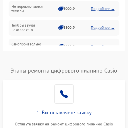
Электроника
Не переключаются
3000 ₽
Подробнее →
тембры
Механические повреждения
Тембры звучат
3500 ₽
Подробнее →
некорректно
Аудио
Самопроизвольно
Оптика
2800 ₽
Подробнее →
меняется громкость
Этапы ремонта цифрового пианино Casio
1. Вы оставляете заявку
Оставьте заявку на ремонт цифрового пианино Casio