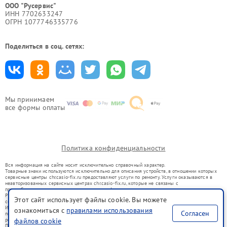
ООО "Русервис"
ИНН 7702633247
ОГРН 1077746335776
Поделиться в соц. сетях:
Мы принимаем
все формы оплаты
Политика конфиденциальности
Вся информация на сайте носит исключительно справочный характер.
Товарные знаки используются исключительно для описания устройств, в отношении которых
сервисные центры chr.casio-fix.ru предоставляют услуги по ремонту. Услуги оказываются в
неавторизованных сервисных центрах chr.casio-fix.ru, которые не связаны с
правообладателями товарных знаков или их официальными представителями.
Ремонт осуществляется для устройств, уже введенных в гражданский оборот в соответствии
Этот сайт использует файлы cookie. Вы можете
со статьей 1487 ГК РФ.
Использование товарных знаков не преследует цели индивидуализации услуг или введения
ознакомиться с
правилами использования
Согласен
потребителей в заблуждение, а служит для информирования о предоставляемых услугах по
ремонту техники указанных брендов.
файлов cookie
Представленная на сайте информация не является публичной офертой, определяемой