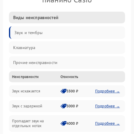
Виды неисправностей
Звук и тембры
Клавиатура
Прочие неисправности
Неисправности
Стоимость
Включение и работа
Звук искажается
3500 ₽
Подробнее →
Управление и электроника
Звук с задержкой
3000 ₽
Подробнее →
Подключения и интерфейсы
Пропадает звук на
Педали и стойка
4000 ₽
Подробнее →
отдельных нотах