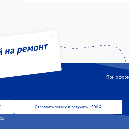
й на ремонт
При оформл
Отправить заявку и получить 1500 ₽
сти