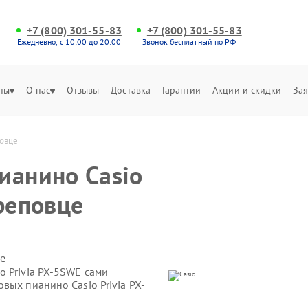
+7 (800) 301-55-83
+7 (800) 301-55-83
Ежедневно, с 10:00 до 20:00
Звонок бесплатный по РФ
ны
О нас
Отзывы
Доставка
Гарантии
Акции и скидки
Зая
повце
ианино Casio
реповце
е
o Privia PX-5SWE сами
вых пианино Casio Privia PX-