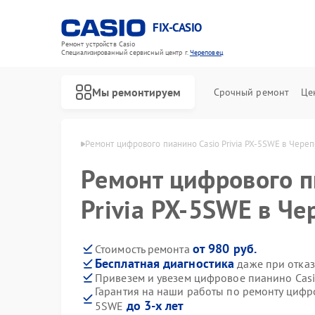
FIX-CASIO
Ремонт устройств Casio
Специализированный cервисный центр г.
Череповец
Мы ремонтируем
Срочный ремонт
Це
 Casio в Череповце
Ремонт цифрового пианино Casio Privia PX-5SWE в Чере
Ремонт цифрового п
Privia PX-5SWE в Че
от 980 руб.
Стоимость ремонта
Бесплатная диагностика
даже при отказ
Привезем и увезем цифровое пианино Casi
Гарантия на наши работы по ремонту цифро
до 3-х лет
5SWE