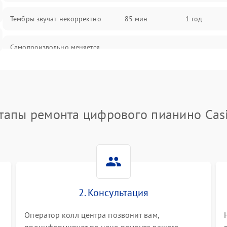
Тембры звучат некорректно
85 мин
1 год
Самопроизвольно меняется
85 мин
1 год
громкость
тапы ремонта цифрового пианино Cas
2. Консультация
Оператор колл центра позвонит вам,