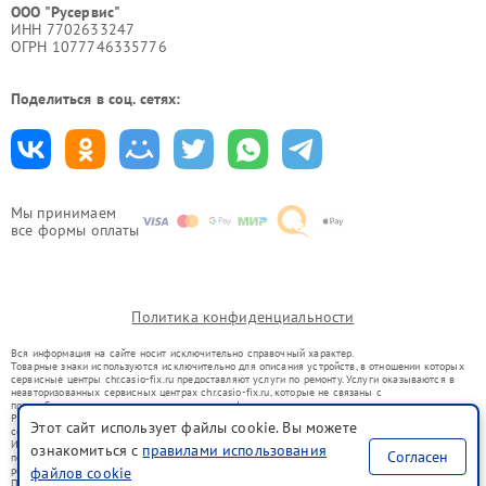
ООО "Русервис"
ИНН 7702633247
ОГРН 1077746335776
Поделиться в соц. сетях:
Мы принимаем
все формы оплаты
Политика конфиденциальности
Вся информация на сайте носит исключительно справочный характер.
Товарные знаки используются исключительно для описания устройств, в отношении которых
сервисные центры chr.casio-fix.ru предоставляют услуги по ремонту. Услуги оказываются в
неавторизованных сервисных центрах chr.casio-fix.ru, которые не связаны с
правообладателями товарных знаков или их официальными представителями.
Ремонт осуществляется для устройств, уже введенных в гражданский оборот в соответствии
Этот сайт использует файлы cookie. Вы можете
со статьей 1487 ГК РФ.
Использование товарных знаков не преследует цели индивидуализации услуг или введения
ознакомиться с
правилами использования
Согласен
потребителей в заблуждение, а служит для информирования о предоставляемых услугах по
ремонту техники указанных брендов.
файлов cookie
Представленная на сайте информация не является публичной офертой, определяемой