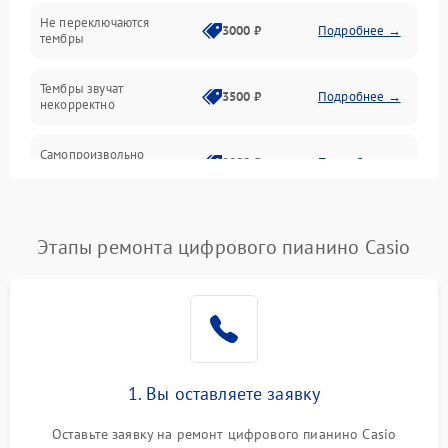
Электроника
Не переключаются
3000 ₽
Подробнее →
тембры
Механические повреждения
Тембры звучат
3500 ₽
Подробнее →
некорректно
Аудио
Самопроизвольно
Оптика
2800 ₽
Подробнее →
меняется громкость
Этапы ремонта цифрового пианино Casio
1. Вы оставляете заявку
Оставьте заявку на ремонт цифрового пианино Casio