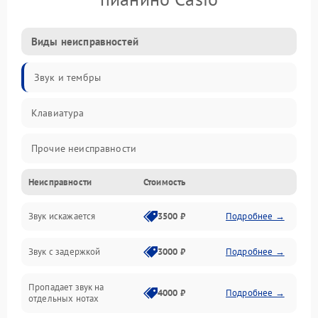
Виды неисправностей
Звук и тембры
Клавиатура
Прочие неисправности
Неисправности
Стоимость
Включение и работа
Звук искажается
3500 ₽
Подробнее →
Управление и электроника
Звук с задержкой
3000 ₽
Подробнее →
Подключения и интерфейсы
Пропадает звук на
Педали и стойка
4000 ₽
Подробнее →
отдельных нотах