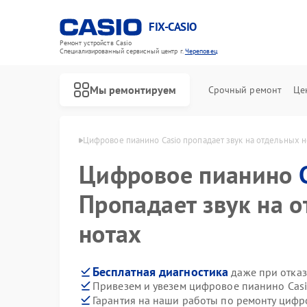
FIX-CASIO
Ремонт устройств Casio
Специализированный cервисный центр г.
Череповец
Мы ремонтируем
Срочный ремонт
Це
 Casio в Череповце
Цифровое пианино Casio пропадает звук на отдельных н
Цифровое пианино
Пропадает звук на 
нотах
Бесплатная диагностика
даже при отказ
Привезем и увезем цифровое пианино Casi
Гарантия на наши работы по ремонту циф