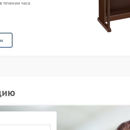
 течении часа
ны
цию