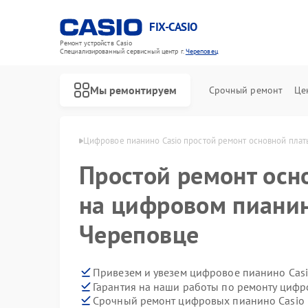
FIX-CASIO
Ремонт устройств Casio
Специализированный cервисный центр г.
Череповец
Мы ремонтируем
Срочный ремонт
Це
 Casio в Череповце
Цифровое пианино Casio простой ремонт основной плат
Простой ремонт осн
на цифровом пианин
Череповце
Привезем и увезем цифровое пианино Casi
Гарантия на наши работы по ремонту циф
Срочный ремонт цифровых пианино Casio в