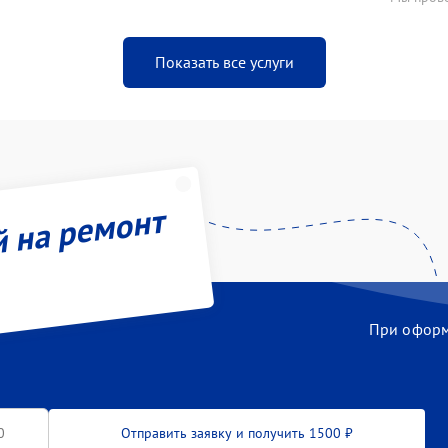
Показать все услуги
й на ремонт
При оформл
Отправить заявку и получить 1500 ₽