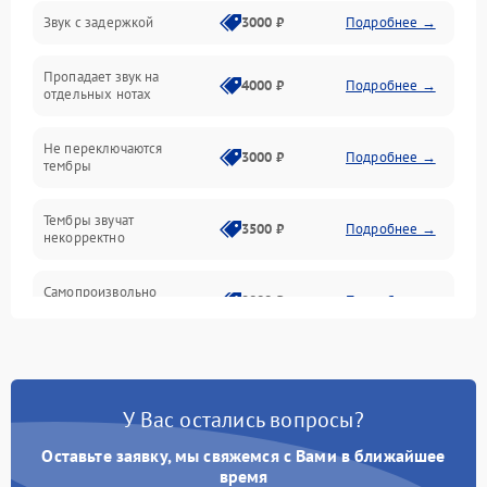
Звук с задержкой
3000 ₽
Подробнее →
Подключения и интерфейсы
Пропадает звук на
Педали и стойка
4000 ₽
Подробнее →
отдельных нотах
Электроника
Не переключаются
3000 ₽
Подробнее →
тембры
Механические повреждения
Тембры звучат
3500 ₽
Подробнее →
некорректно
Аудио
Самопроизвольно
Оптика
2800 ₽
Подробнее →
меняется громкость
У Вас остались вопросы?
Оставьте заявку, мы свяжемся с Вами в ближайшее
время