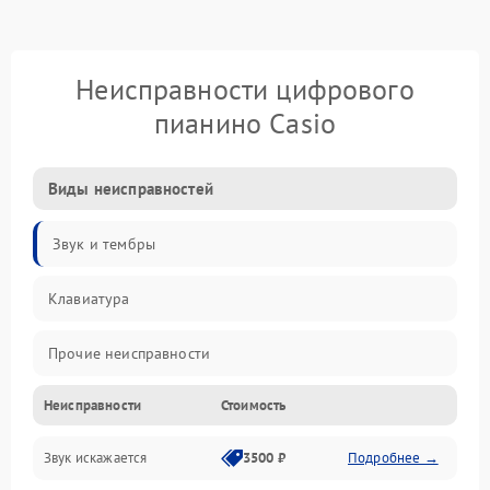
Неисправности цифрового
пианино Casio
Виды неисправностей
Звук и тембры
Клавиатура
Прочие неисправности
Неисправности
Стоимость
Включение и работа
Звук искажается
3500 ₽
Подробнее →
Управление и электроника