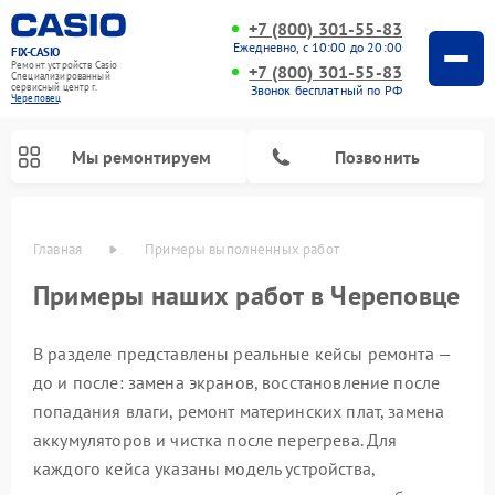
+7 (800) 301-55-83
Ежедневно, с 10:00 до 20:00
FIX-CASIO
Ремонт устройств Casio
+7 (800) 301-55-83
Специализированный
cервисный центр г.
Звонок бесплатный по РФ
Череповец
Мы ремонтируем
Позвонить
Главная
Примеры выполненных работ
Примеры наших работ в Череповце
Ремонт цифровых пианино Casio
В разделе представлены реальные кейсы ремонта —
до и после: замена экранов, восстановление после
попадания влаги, ремонт материнских плат, замена
аккумуляторов и чистка после перегрева. Для
каждого кейса указаны модель устройства,