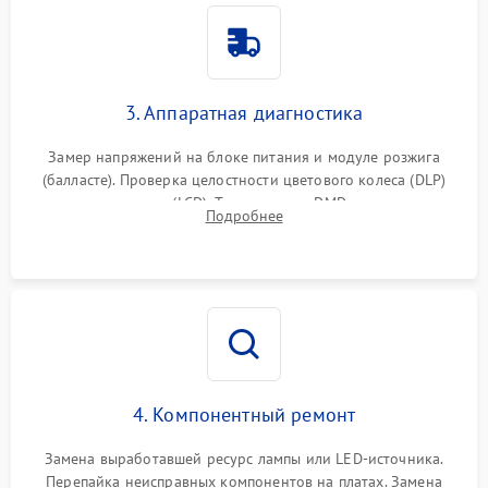
3. Аппаратная диагностика
Замер напряжений на блоке питания и модуле розжига
(балласте). Проверка целостности цветового колеса (DLP)
или поляризаторов (LCD). Тестирование DMD-чипа, датчиков
Подробнее
температуры и оптопар с помощью мультиметра и
осциллографа.
4. Компонентный ремонт
Замена выработавшей ресурс лампы или LED-источника.
Перепайка неисправных компонентов на платах. Замена