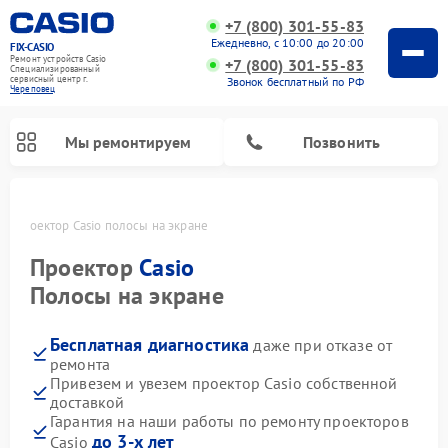
+7 (800) 301-55-83
Ежедневно, с 10:00 до 20:00
FIX-CASIO
Ремонт устройств Casio
+7 (800) 301-55-83
Специализированный
cервисный центр г.
Звонок бесплатный по РФ
Череповец
Мы ремонтируем
Позвонить
це
Проектор Casio полосы на экране
Проектор
Casio
Полосы на экране
Ремонт цифровых пианино Casio
Бесплатная диагностика
даже при отказе от
ремонта
Привезем и увезем проектор Casio собственной
доставкой
Гарантия на наши работы по ремонту проекторов
до 3-х лет
Casio