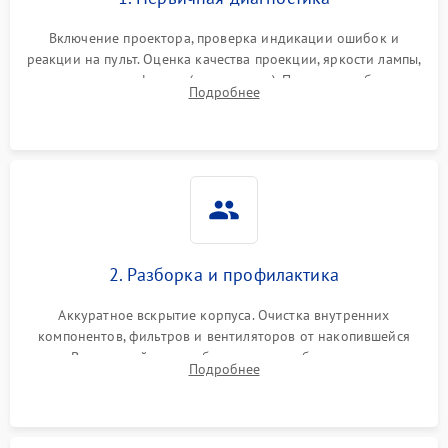
Включение проектора, проверка индикации ошибок и
реакции на пульт. Оценка качества проекции, яркости лампы,
наличия артефактов (точки, пятна). Проверка работы
Подробнее
системы охлаждения по уровню шума вентиляторов.
2. Разборка и профилактика
Аккуратное вскрытие корпуса. Очистка внутренних
компонентов, фильтров и вентиляторов от накопившейся
пыли. Визуальный осмотр блока питания, балласта лампы и
Подробнее
материнской платы на наличие прогаров или вздутых
элементов.