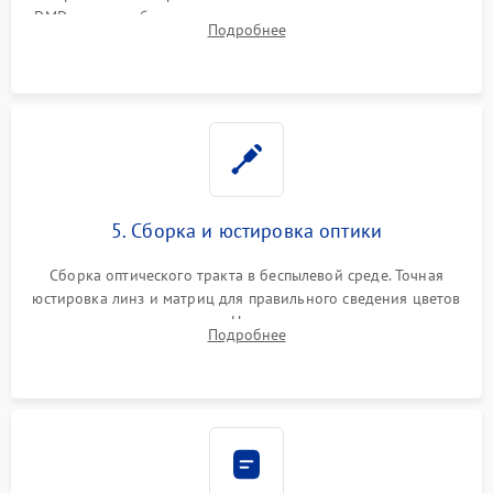
DMD-чипа при битых пикселях, установка нового цветового
Подробнее
колеса или восстановление сгоревших поляризационных
пленок.
5. Сборка и юстировка оптики
Сборка оптического тракта в беспылевой среде. Точная
юстировка линз и матриц для правильного сведения цветов
и устранения размытия. Надежное подключение всех
Подробнее
шлейфов, установка датчиков и закрытие корпуса
устройства.