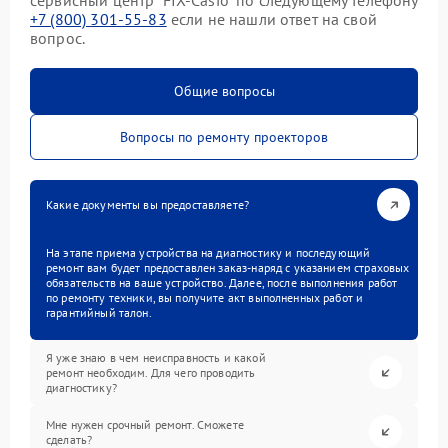
сервисный центр “FIX-Casio” по следующему телефону
+7 (800) 301-55-83
если не нашли ответ на свой
вопрос.
Общие вопросы
Вопросы по ремонту проекторов
Какие документы вы предоставляете?
На этапе приема устройства на диагностику и последующий
ремонт вам будет предоставлен заказ-наряд с указанием страховых
обязательств на ваше устройство. Далее, после выполнения работ
по ремонту техники, вы получите акт выполненных работ и
гарантийный талон.
Я уже знаю в чем неисправность и какой
ремонт необходим. Для чего проводить
диагностику?
Мне нужен срочный ремонт. Сможете
сделать?