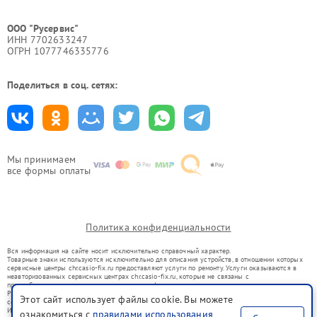
ООО "Русервис"
ИНН 7702633247
ОГРН 1077746335776
Поделиться в соц. сетях:
Мы принимаем
все формы оплаты
Политика конфиденциальности
Вся информация на сайте носит исключительно справочный характер.
Товарные знаки используются исключительно для описания устройств, в отношении которых
сервисные центры chr.casio-fix.ru предоставляют услуги по ремонту. Услуги оказываются в
неавторизованных сервисных центрах chr.casio-fix.ru, которые не связаны с
правообладателями товарных знаков или их официальными представителями.
Ремонт осуществляется для устройств, уже введенных в гражданский оборот в соответствии
Этот сайт использует файлы cookie. Вы можете
со статьей 1487 ГК РФ.
Использование товарных знаков не преследует цели индивидуализации услуг или введения
ознакомиться с
правилами использования