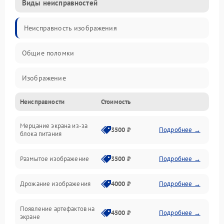
Виды неисправностей
Неисправность изображения
Общие поломки
Изображение
Неисправности
Стоимость
Лампа подсветки
Мерцание экрана из-за
Неисправность управления и интерфейсов
3500 ₽
Подробнее →
блока питания
Прочие неисправности
Размытое изображение
3500 ₽
Подробнее →
Режим работы
Дрожание изображения
4000 ₽
Подробнее →
Неисправность звука
Появление артефактов на
4500 ₽
Подробнее →
экране