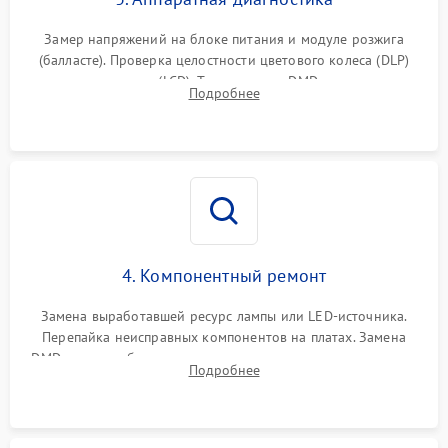
Замер напряжений на блоке питания и модуле розжига
(балласте). Проверка целостности цветового колеса (DLP)
или поляризаторов (LCD). Тестирование DMD-чипа, датчиков
Подробнее
температуры и оптопар с помощью мультиметра и
осциллографа.
4. Компонентный ремонт
Замена выработавшей ресурс лампы или LED-источника.
Перепайка неисправных компонентов на платах. Замена
DMD-чипа при битых пикселях, установка нового цветового
Подробнее
колеса или восстановление сгоревших поляризационных
пленок.