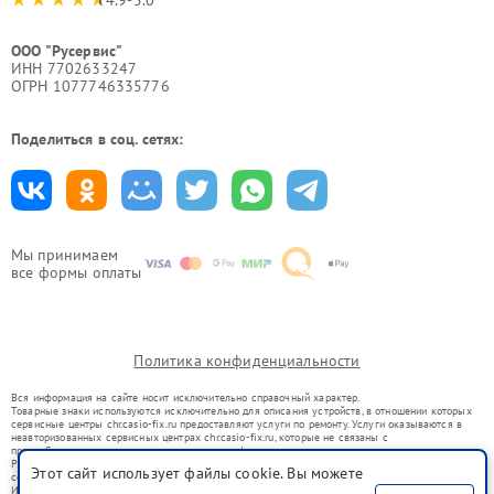
ООО "Русервис"
ИНН 7702633247
ОГРН 1077746335776
Поделиться в соц. сетях:
Мы принимаем
все формы оплаты
Политика конфиденциальности
Вся информация на сайте носит исключительно справочный характер.
Товарные знаки используются исключительно для описания устройств, в отношении которых
сервисные центры chr.casio-fix.ru предоставляют услуги по ремонту. Услуги оказываются в
неавторизованных сервисных центрах chr.casio-fix.ru, которые не связаны с
правообладателями товарных знаков или их официальными представителями.
Ремонт осуществляется для устройств, уже введенных в гражданский оборот в соответствии
Этот сайт использует файлы cookie. Вы можете
со статьей 1487 ГК РФ.
Использование товарных знаков не преследует цели индивидуализации услуг или введения