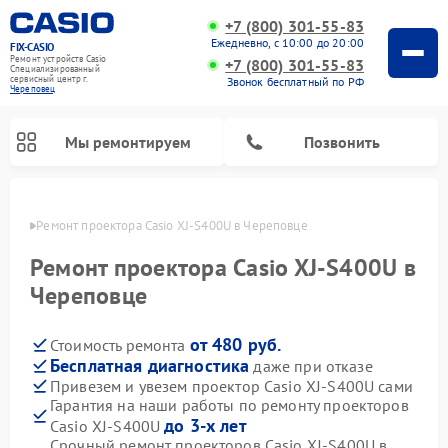
+7 (800) 301-55-83
Ежедневно, с 10:00 до 20:00
FIX-CASIO
Ремонт устройств Casio
+7 (800) 301-55-83
Специализированный
cервисный центр г.
Звонок бесплатный по РФ
Череповец
Мы ремонтируем
Позвонить
повце
Ремонт проектора Casio XJ-S400U в Череповце
Ремонт проектора Casio XJ-S400U в
Череповце
Ремонт цифровых пианино Casio
от 480 руб.
Стоимость ремонта
Бесплатная диагностика
даже при отказе
Привезем и увезем проектор Casio XJ-S400U сами
Гарантия на наши работы по ремонту проекторов
до 3-х лет
Casio XJ-S400U
Срочный ремонт проекторов Casio XJ-S400U в