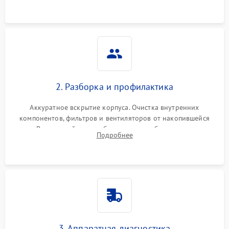
2. Разборка и профилактика
Аккуратное вскрытие корпуса. Очистка внутренних
компонентов, фильтров и вентиляторов от накопившейся
пыли. Визуальный осмотр блока питания, балласта лампы и
Подробнее
материнской платы на наличие прогаров или вздутых
элементов.
3. Аппаратная диагностика