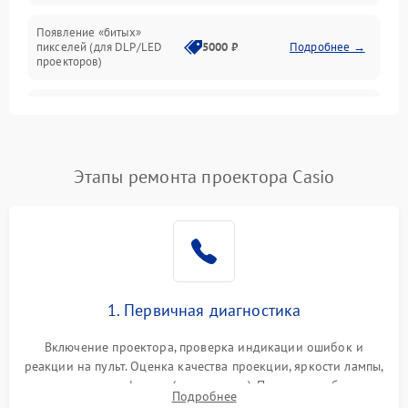
Появление «битых»
пикселей (для DLP/LED
5000 ₽
Подробнее →
проекторов)
Залипание изображения
4500 ₽
Подробнее →
(image retention)
Нестабильная яркость или
Этапы ремонта проектора Casio
4000 ₽
Подробнее →
контраст
Неравномерная подсветка
4500 ₽
Подробнее →
экрана
Не работает
автоматическая коррекция
3000 ₽
Подробнее →
1. Первичная диагностика
трапеции (Keystone)
Включение проектора, проверка индикации ошибок и
Проблемы с
реакции на пульт. Оценка качества проекции, яркости лампы,
масштабированием
3500 ₽
Подробнее →
наличия артефактов (точки, пятна). Проверка работы
изображения
Подробнее
системы охлаждения по уровню шума вентиляторов.