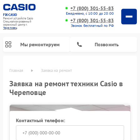
+7 (800) 301-55-83
Ежедневно, с 10:00 до 20:00
FIX-CASIO
Ремонт устройств Casio
+7 (800) 301-55-83
Специализированный
cервисный центр г.
Звонок бесплатный по РФ
Череповец
Мы ремонтируем
Позвонить
Главная
Заявка на ремонт
Заявка на ремонт техники Casio в
Череповце
Ремонт цифровых пианино Casio
Контактный телефон: