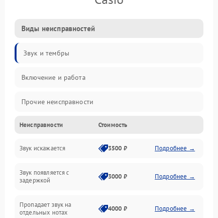
Виды неисправностей
Звук и тембры
Включение и работа
Прочие неисправности
Неисправности
Стоимость
Управление и электроника
Звук искажается
3500 ₽
Подробнее →
Клавиатура
Звук появляется с
Подключения и интерфейсы
3000 ₽
Подробнее →
задержкой
Эффекты и функции
Пропадает звук на
4000 ₽
Подробнее →
отдельных нотах