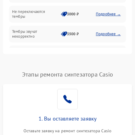
Механические повреждения
Не переключаются
3000 ₽
Подробнее →
тембры
Оптика
Тембры звучат
Электроника
3500 ₽
Подробнее →
некорректно
Аудио
Самопроизвольно
2800 ₽
Подробнее →
меняется громкость
Программное обеспечение
Этапы ремонта синтезатора Casio
1. Вы оставляете заявку
Оставьте заявку на ремонт синтезатора Casio