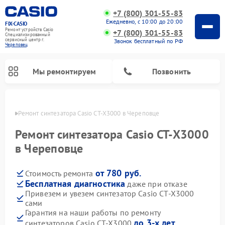
+7 (800) 301-55-83
Ежедневно, с 10:00 до 20:00
FIX-CASIO
Ремонт устройств Casio
+7 (800) 301-55-83
Специализированный
cервисный центр г.
Звонок бесплатный по РФ
Череповец
Мы ремонтируем
Позвонить
повце
Ремонт синтезатора Casio CT-X3000 в Череповце
Ремонт синтезатора Casio CT-X3000
в Череповце
Ремонт цифровых пианино Casio
от 780 руб.
Стоимость ремонта
Бесплатная диагностика
даже при отказе
Привезем и увезем синтезатор Casio CT-X3000
сами
Гарантия на наши работы по ремонту
до 3-х лет
синтезаторов Casio CT-X3000