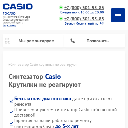
+7 (800) 301-55-83
Ежедневно, с 10:00 до 20:00
FIX-CASIO
Ремонт устройств Casio
+7 (800) 301-55-83
Специализированный
cервисный центр г.
Звонок бесплатный по РФ
Череповец
Мы ремонтируем
Позвонить
повце
Синтезатор Casio крутилки не реагируют
Синтезатор
Casio
Крутилки не реагируют
Ремонт цифровых пианино Casio
Бесплатная диагностика
даже при отказе от
ремонта
Привезем и увезем синтезатор Casio собственной
доставкой
Гарантия на наши работы по ремонту
до 3-х лет
синтезаторов Casio