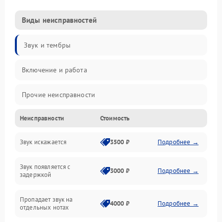
Виды неисправностей
Звук и тембры
Включение и работа
Прочие неисправности
Неисправности
Стоимость
Управление и электроника
Звук искажается
3500 ₽
Подробнее →
Клавиатура
Звук появляется с
Подключения и интерфейсы
3000 ₽
Подробнее →
задержкой
Эффекты и функции
Пропадает звук на
4000 ₽
Подробнее →
отдельных нотах
Механические повреждения