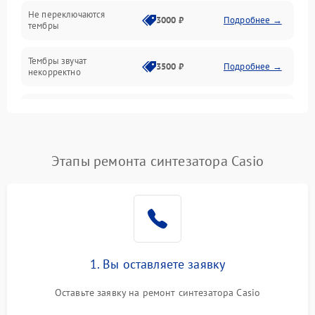
Не переключаются
3000 ₽
Подробнее →
тембры
Оптика
Тембры звучат
Электроника
3500 ₽
Подробнее →
некорректно
Аудио
Самопроизвольно
2800 ₽
Подробнее →
меняется громкость
Программное обеспечение
Этапы ремонта синтезатора Casio
1. Вы оставляете заявку
Оставьте заявку на ремонт синтезатора Casio