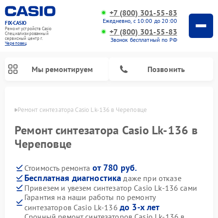
+7 (800) 301-55-83
Ежедневно, с 10:00 до 20:00
FIX-CASIO
Ремонт устройств Casio
+7 (800) 301-55-83
Специализированный
cервисный центр г.
Звонок бесплатный по РФ
Череповец
Мы ремонтируем
Позвонить
повце
Ремонт синтезатора Casio Lk-136 в Череповце
Ремонт синтезатора Casio Lk-136 в
Череповце
Ремонт цифровых пианино Casio
от 780 руб.
Стоимость ремонта
Бесплатная диагностика
даже при отказе
Привезем и увезем синтезатор Casio Lk-136 сами
Гарантия на наши работы по ремонту
до 3-х лет
синтезаторов Casio Lk-136
Срочный ремонт синтезаторов Casio Lk-136 в