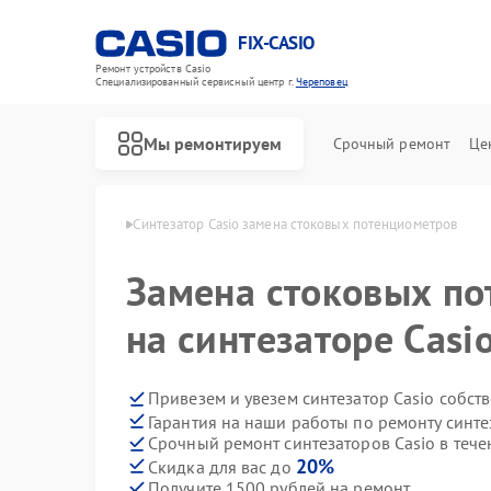
FIX-CASIO
Ремонт устройств Casio
Специализированный cервисный центр г.
Череповец
Мы ремонтируем
Срочный ремонт
Це
в Casio в Череповце
Синтезатор Casio замена стоковых потенциометров
Замена стоковых п
Ремонт цифровых пианино Casio
на синтезаторе Casi
Привезем и увезем синтезатор Casio собст
Гарантия на наши работы по ремонту синте
Срочный ремонт синтезаторов Casio в тече
20%
Скидка для вас до
Получите 1500 рублей на ремонт