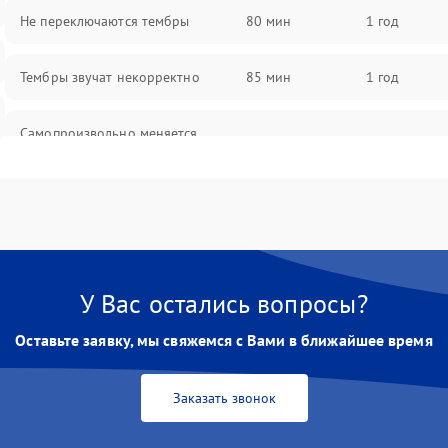
Не переключаются тембры
80 мин
1 год
Тембры звучат некорректно
85 мин
1 год
Самопроизвольно меняется
85 мин
1 год
громкость
У Вас остались вопросы?
Оставьте заявку, мы свяжемся с Вами в ближайшее время
Заказать звонок