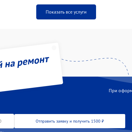
Показать все услуги
й на ремонт
При оформл
Отправить заявку и получить 1500 ₽