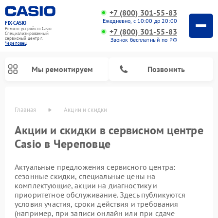
+7 (800) 301-55-83
Ежедневно, с 10:00 до 20:00
FIX-CASIO
Ремонт устройств Casio
+7 (800) 301-55-83
Специализированный
cервисный центр г.
Звонок бесплатный по РФ
Череповец
Мы ремонтируем
Позвонить
Главная
Акции и скидки
Акции и скидки в сервисном центре
Casio в Череповце
Ремонт цифровых пианино Casio
Актуальные предложения сервисного центра:
сезонные скидки, специальные цены на
комплектующие, акции на диагностику и
приоритетное обслуживание. Здесь публикуются
условия участия, сроки действия и требования
(например, при записи онлайн или при сдаче