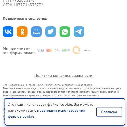
ИНН 7702633247
ОГРН 1077746335776
Поделиться в соц. сетях:
Мы принимаем
все формы оплаты
Политика конфиденциальности
Вся информация на сайте носит исключительно справочный характер.
Товарные знаки используются исключительно для описания устройств, в отношении которых
сервисные центры chr.casio-fix.ru предоставляют услуги по ремонту. Услуги оказываются в
неавторизованных сервисных центрах chr.casio-fix.ru, которые не связаны с
правообладателями товарных знаков или их официальными представителями.
Ремонт осуществляется для устройств, уже введенных в гражданский оборот в соответствии
Этот сайт использует файлы cookie. Вы можете
со статьей 1487 ГК РФ.
Использование товарных знаков не преследует цели индивидуализации услуг или введения
ознакомиться с
правилами использования
Согласен
потребителей в заблуждение, а служит для информирования о предоставляемых услугах по
ремонту техники указанных брендов.
файлов cookie
Представленная на сайте информация не является публичной офертой, определяемой
положениями Статьи 437(2) Гражданского кодекса РФ