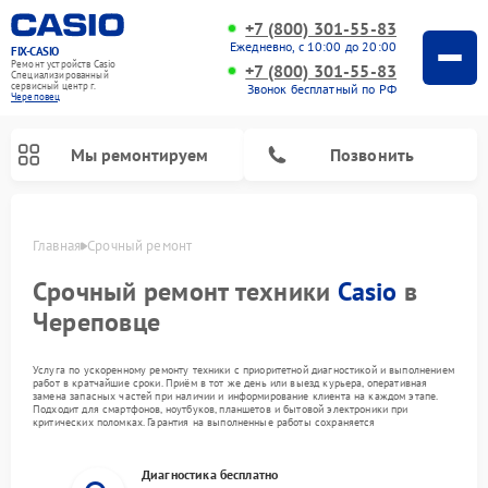
+7 (800) 301-55-83
Ежедневно, с 10:00 до 20:00
FIX-CASIO
Ремонт устройств Casio
+7 (800) 301-55-83
Специализированный
cервисный центр г.
Звонок бесплатный по РФ
Череповец
Мы ремонтируем
Позвонить
Главная
Срочный ремонт
Срочный ремонт техники
Casio
в
Череповце
Ремонт цифровых пианино Casio
Услуга по ускоренному ремонту техники с приоритетной диагностикой и выполнением
работ в кратчайшие сроки. Приём в тот же день или выезд курьера, оперативная
замена запасных частей при наличии и информирование клиента на каждом этапе.
Подходит для смартфонов, ноутбуков, планшетов и бытовой электроники при
критических поломках. Гарантия на выполненные работы сохраняется
Диагностика бесплатно